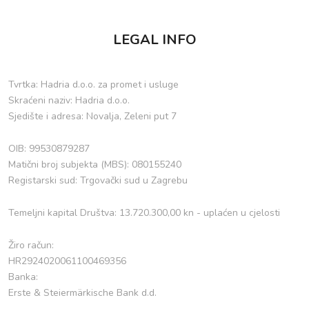
LEGAL INFO
Tvrtka: Hadria d.o.o. za promet i usluge
Skraćeni naziv: Hadria d.o.o.
Sjedište i adresa: Novalja, Zeleni put 7
OIB: 99530879287
Matični broj subjekta (MBS): 080155240
Registarski sud: Trgovački sud u Zagrebu
Temeljni kapital Društva: 13.720.300,00 kn - uplaćen u cjelosti
Žiro račun:
HR2924020061100469356
Banka:
Erste & Steiermärkische Bank d.d.